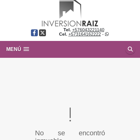
Tel.
+576043221140
Facebook
X
Cel.
+573164162222
-
MENÚ
No se encontró