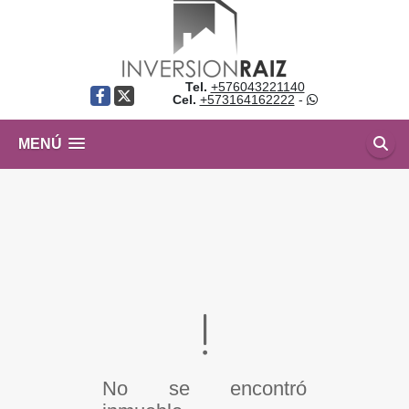
Tel.
+576043221140
Facebook
X
Cel.
+573164162222
-
MENÚ
No se encontró