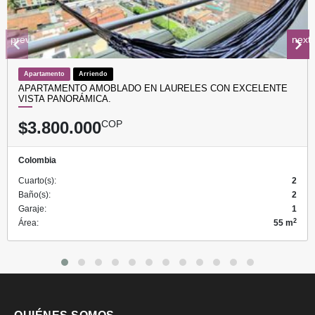
prev
next
Apartamento
Arriendo
APARTAMENTO AMOBLADO EN LAURELES CON EXCELENTE
VISTA PANORÁMICA.
$3.800.000
COP
Colombia
Cuarto(s):
2
Baño(s):
2
Garaje:
1
2
Área:
55 m