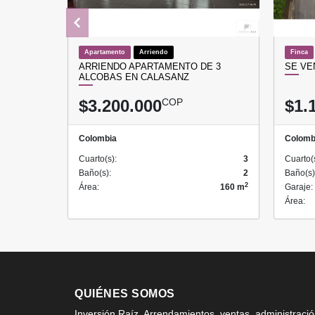
Apartamento
Arriendo
Finca
ARRIENDO APARTAMENTO DE 3
SE VE
ALCOBAS EN CALASANZ
$3.200.000
COP
$1.
Colombia
Colomb
Cuarto(s):
3
Cuarto(
Baño(s):
2
Baño(s)
2
Área:
160 m
Garaje:
Área:
QUIÉNES SOMOS
Inversión Raíz, Arrendamientos, ventas, administraci