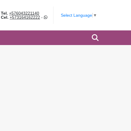
Tel.
+576043221140
Select Language
▼
Cel.
+573164162222
-