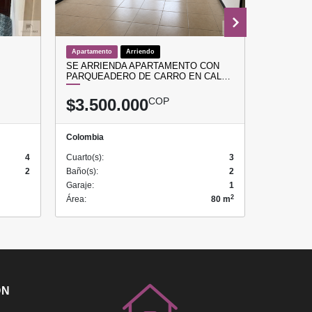
Apartamento
Arriendo
Apartamen
SE ARRIENDA APARTAMENTO CON
APARTAM
PARQUEADERO DE CARRO EN CAL…
PARA LA
$3.500.000
COP
$370.
Colombia
Colombia
4
Cuarto(s):
3
Cuarto(s):
2
Baño(s):
2
Baño(s):
Garaje:
1
Garaje:
2
Área:
80 m
Área:
ÓN