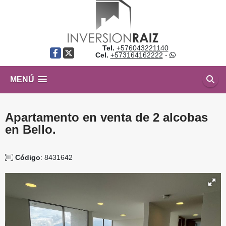
Tel.
+576043221140
Facebook
X
Cel.
+573164162222
-
MENÚ
Apartamento en venta de 2 alcobas
en Bello.
Código
: 8431642