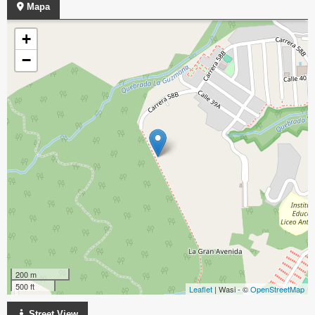
Mapa
+
−
200 m
500 ft
Leaflet
| Wasi - ©
OpenStreetMap
Street View