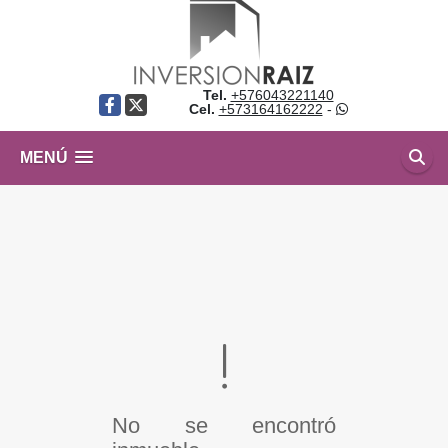
Tel.
+576043221140
Facebook
X
Cel.
+573164162222
-
MENÚ
No se encontró