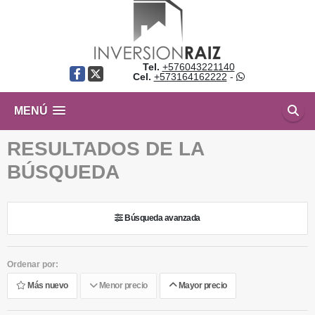
Tel.
+576043221140
Facebook
X
Cel.
+573164162222
-
MENÚ
RESULTADOS DE LA
BÚSQUEDA
Búsqueda avanzada
Ordenar por:
Más nuevo
Menor precio
Mayor precio