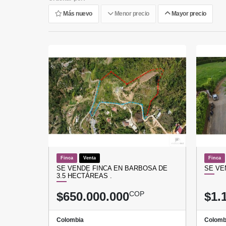
Más nuevo
Menor precio
Mayor precio
Finca
Venta
Finca
SE VENDE FINCA EN BARBOSA DE
SE VE
3.5 HECTÁREAS .
$650.000.000
COP
$1.
Colombia
Colomb