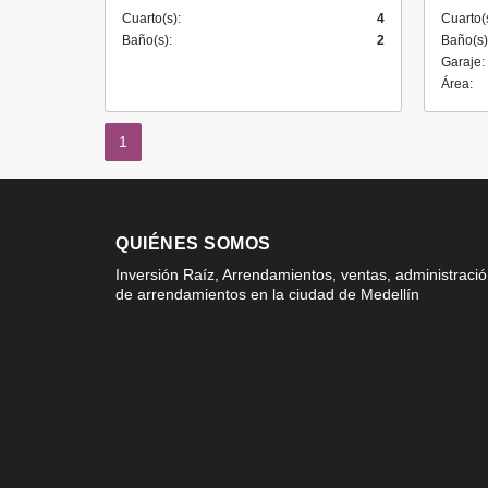
Cuarto(s):
4
Cuarto(
Baño(s):
2
Baño(s)
Garaje:
Área:
1
QUIÉNES SOMOS
Inversión Raíz, Arrendamientos, ventas, administraci
de arrendamientos en la ciudad de Medellín