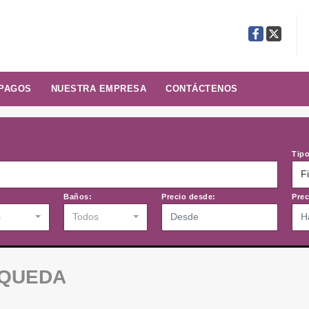
Facebook
X
 PAGOS
NUESTRA EMPRESA
CONTÁCTENOS
Tipo
F
:
Baños:
Precio desde:
Prec
s
Todos
SQUEDA