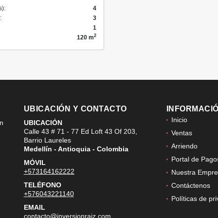
s):
4
:
3
1
2
120 m
UBICACIÓN Y CONTACTO
INFORMACI
Inicio
ón
UBICACIÓN
Calle 43 # 71 - 77 Ed Loft 43 Of 203,
Ventas
Barrio Laureles
Arriendo
Medellín - Antioquia - Colombia
Portal de Pago
MÓVIL
+573164162222
Nuestra Empre
TELÉFONO
Contáctenos
+576043221140
Políticas de pr
EMAIL
contacto@inversionraiz.com