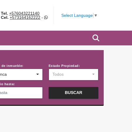
Tel.
+576043221140
Select Language
▼
Cel.
+573164162222
-
 de inmueble:
Estado Propiedad:
inca
Todos
io hasta:
BUSCAR