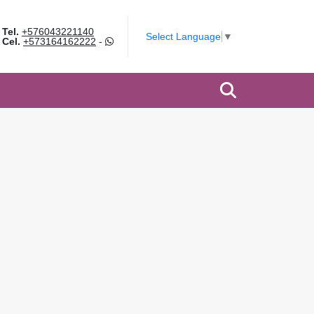
Tel.
+576043221140
Select Language
▼
Cel.
+573164162222
-