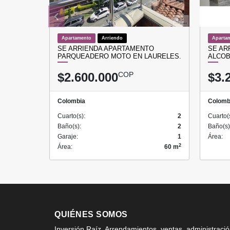
Apartamento
Arriendo
Aparta
SE ARRIENDA APARTAMENTO
SE AR
PARQUEADERO MOTO EN LAURELES.
ALCOB
$2.600.000
COP
$3.
Colombia
Colomb
Cuarto(s):
2
Cuarto(
Baño(s):
2
Baño(s)
Garaje:
1
Área:
2
Área:
60 m
QUIÉNES SOMOS
Inversión Raíz, Arrendamientos, ventas, administraci