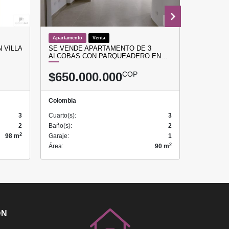
Apartamento
Venta
Apartamen
 VILLA
SE VENDE APARTAMENTO DE 3
APARTAM
ALCOBAS CON PARQUEADERO EN…
SABANET
$650.000.000
COP
$500.
Colombia
Colombia
3
Cuarto(s):
3
Cuarto(s):
2
Baño(s):
2
Baño(s):
2
98 m
Garaje:
1
Garaje:
2
Área:
90 m
Área:
ÓN