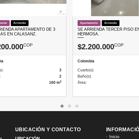
mento
Arriendo
Apartamento
Arriendo
RIENDA APARTAMENTO DE 3
SE ARRIENDA TERCER PISO EN
AS EN CALASANZ.
HERMOSA.
200.000
COP
$2.200.000
COP
ia
Colombia
s):
3
Cuarto(s):
:
2
Baño(s):
2
160 m
Área:
UBICACIÓN Y CONTACTO
INFORMACI
Inicio
ón
UBICACIÓN