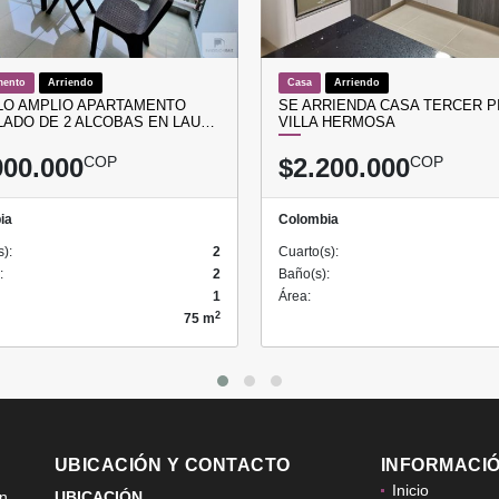
mento
Arriendo
Casa
Arriendo
LO AMPLIO APARTAMENTO
SE ARRIENDA CASA TERCER P
ADO DE 2 ALCOBAS EN LAU…
VILLA HERMOSA
900.000
COP
$2.200.000
COP
ia
Colombia
s):
2
Cuarto(s):
:
2
Baño(s):
1
Área:
2
75 m
UBICACIÓN Y CONTACTO
INFORMACI
Inicio
ón
UBICACIÓN