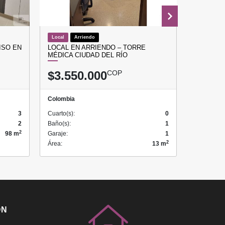
Local
Arriendo
Apartamen
ISO EN
LOCAL EN ARRIENDO – TORRE
VENDO A
MÉDICA CIUDAD DEL RÍO
ALCOBAS
$3.550.000
COP
$800.
Colombia
Colombia
3
Cuarto(s):
0
Cuarto(s):
2
Baño(s):
1
Baño(s):
2
98 m
Garaje:
1
Garaje:
2
Área:
13 m
Área:
ÓN