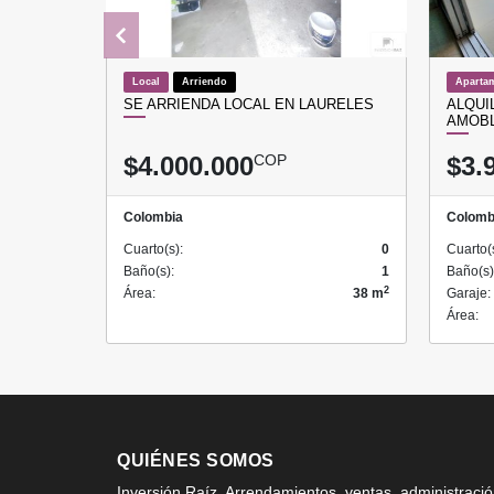
Local
Arriendo
Aparta
SE ARRIENDA LOCAL EN LAURELES
ALQUI
AMOBL
$4.000.000
COP
$3.
Colombia
Colomb
Cuarto(s):
0
Cuarto(
Baño(s):
1
Baño(s)
2
Área:
38 m
Garaje:
Área:
QUIÉNES SOMOS
Inversión Raíz, Arrendamientos, ventas, administraci