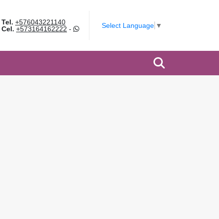
Tel.
+576043221140
Select Language
▼
Cel.
+573164162222
-