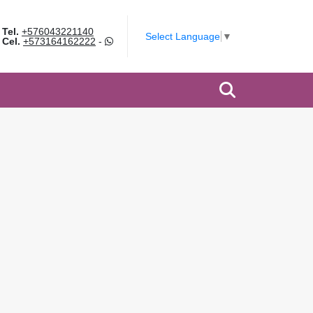
Tel.
+576043221140
Select Language
▼
Cel.
+573164162222
-