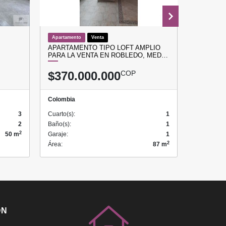
Apartamento
Venta
Apartamen
APARTAMENTO TIPO LOFT AMPLIO
APARTAM
PARA LA VENTA EN ROBLEDO, MED…
ALCOBAS
$370.000.000
COP
$4.00
Colombia
Colombia
3
Cuarto(s):
1
Cuarto(s):
2
Baño(s):
1
Baño(s):
2
50 m
Garaje:
1
Garaje:
2
Área:
87 m
Área:
ÓN