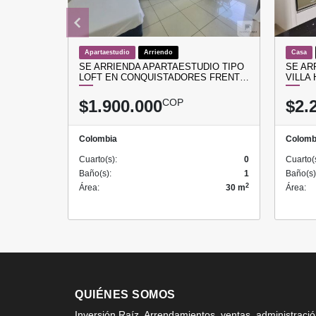
Apartaestudio
Arriendo
Casa
SE ARRIENDA APARTAESTUDIO TIPO
SE AR
LOFT EN CONQUISTADORES FRENT…
VILLA
$1.900.000
COP
$2.
Colombia
Colomb
Cuarto(s):
0
Cuarto(
Baño(s):
1
Baño(s)
2
Área:
30 m
Área:
QUIÉNES SOMOS
Inversión Raíz, Arrendamientos, ventas, administraci