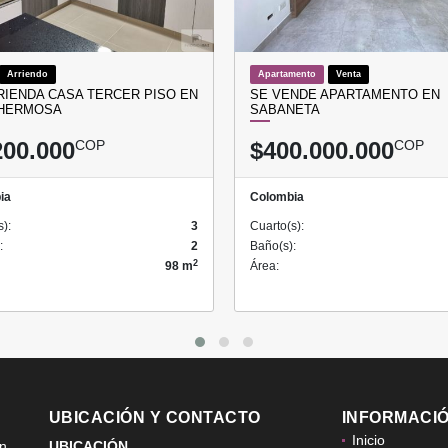
Arriendo
Apartamento
Venta
RIENDA CASA TERCER PISO EN
SE VENDE APARTAMENTO EN
 HERMOSA
SABANETA
200.000
COP
$400.000.000
COP
ia
Colombia
s):
3
Cuarto(s):
:
2
Baño(s):
2
98 m
Área:
UBICACIÓN Y CONTACTO
INFORMACI
Inicio
ón
UBICACIÓN