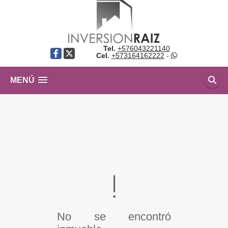
Tel.
+576043221140
Facebook
X
Cel.
+573164162222
-
MENÚ
No se encontró