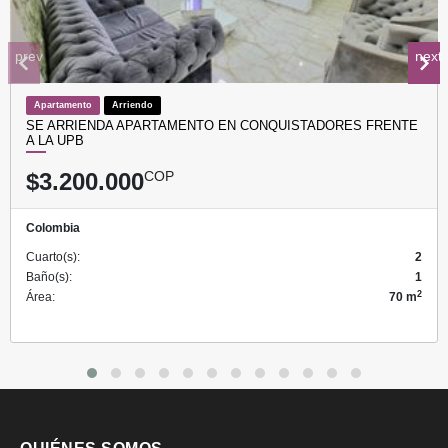
prev
next
Apartamento
Arriendo
SE ARRIENDA APARTAMENTO EN CONQUISTADORES FRENTE
A LA UPB
$3.200.000
COP
Colombia
Cuarto(s):
2
Baño(s):
1
2
Área:
70 m