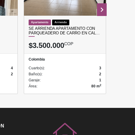
Apartamento
Arriendo
Apartamen
SE ARRIENDA APARTAMENTO CON
APARTAM
PARQUEADERO DE CARRO EN CAL…
PARA LA
$3.500.000
COP
$370.
Colombia
Colombia
4
Cuarto(s):
3
Cuarto(s):
2
Baño(s):
2
Baño(s):
Garaje:
1
Garaje:
2
Área:
80 m
Área:
ÓN