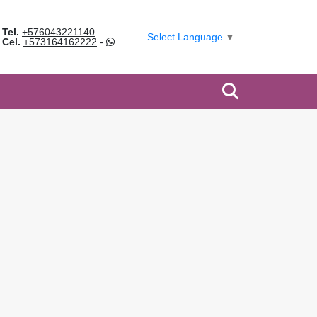
Tel.
+576043221140
Select Language
▼
Cel.
+573164162222
-