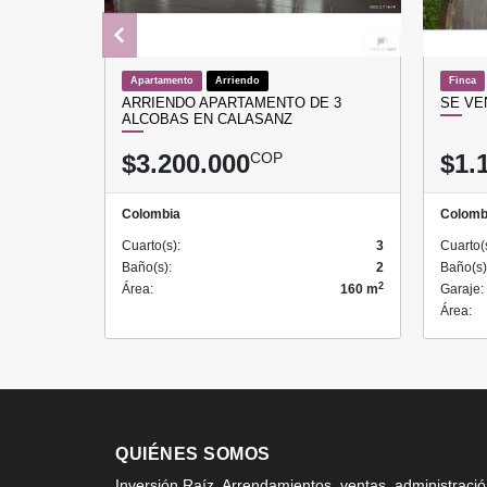
Apartamento
Arriendo
Finca
ARRIENDO APARTAMENTO DE 3
SE VE
ALCOBAS EN CALASANZ
$3.200.000
COP
$1.
Colombia
Colomb
Cuarto(s):
3
Cuarto(
Baño(s):
2
Baño(s)
2
Área:
160 m
Garaje:
Área:
QUIÉNES SOMOS
Inversión Raíz, Arrendamientos, ventas, administraci